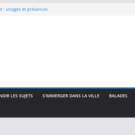
 : visages et présences
rec : visages, corps et
que
e Renoir : visages, corps et
pressionnisme
uses, travailleuses et visages
 intimité, modernité et
DIR LES SUJETS
S’IMMERGER DANS LA VILLE
BALADES