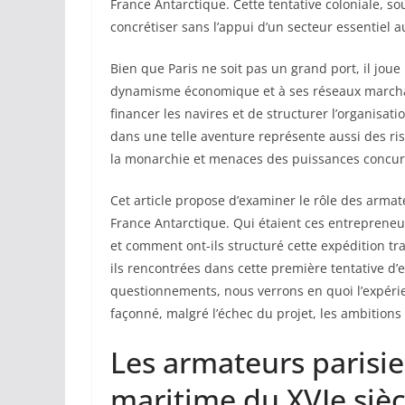
France Antarctique. Cette tentative coloniale, s
concrétiser sans l’appui d’un secteur essentiel
Bien que Paris ne soit pas un grand port, il jou
dynamisme économique et à ses réseaux marchan
financer les navires et de structurer l’organisat
dans une telle aventure représente aussi des risq
la monarchie et menaces des puissances concur
Cet article propose d’examiner le rôle des armate
France Antarctique. Qui étaient ces entrepreneu
et comment ont-ils structuré cette expédition tran
ils rencontrées dans cette première tentative d’e
questionnements, nous verrons en quoi l’expéri
façonné, malgré l’échec du projet, les ambitions
Les armateurs parisi
maritime du XVIe sièc