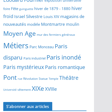
exposition universelle
hiver
Fête
hiver de 1879 - 1880
foire
guinguette
froid
Israel Silvestre
magasins de
Louis XIV
Montmartre
nouveautés
moulin
modèle
Moyen Age
mur des fermiers généraux
Métiers
Paris
Parc Monceau
Paris inondé
disparu
Paris industriel
Paris mystérieux
Paris romantique
Pont
Théâtre
Révolution
Statue
Temple
rue
XIXe
XVIIIe
vêtement
Université
S’abonner aux articles