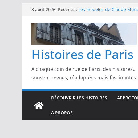
Passer
Récents :
Les modèles de Claude Monet
8 août 2026
au
derrière l’impressionnisme
Les modèles de Toulouse-Laut
contenu
confidences de la Belle Épo
Les modèles de Pierre‑August
complicités au cœur de l’im
Les modèles de Degas : danse
Histoires de Paris
d’un Paris moderne
Les modèles de Manet : entre
scandale
A chaque coin de rue de Paris, des histoires…
souvent revues, réadaptées mais fascinantes
DÉCOUVRIR LES HISTOIRES
APPROFON
A PROPOS