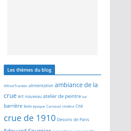
Les thèmes du blog
ambiance de la
alimentation
Alfred Franklin
crue
atelier de peintre
Art nouveau
bal
barrière
Cité
Belle époque
Carnaval
choléra
crue de 1910
Dessins de Paris
Edouard Fournier