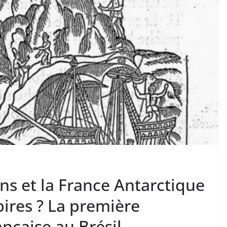
ns et la France Antarctique
pires ? La première
ançaise au Brésil