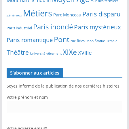
Montmartre
moulin
mur des fermiers
Métiers
Paris disparu
Parc Monceau
généraux
Paris inondé
Paris mystérieux
Paris industriel
Pont
Paris romantique
Révolution
Statue
Temple
rue
XIXe
Théâtre
XVIIIe
vêtement
Université
S’abonner aux articles
Soyez informé de la publication de nos dernières histoires
Votre prénom et nom
Votre adresse email*