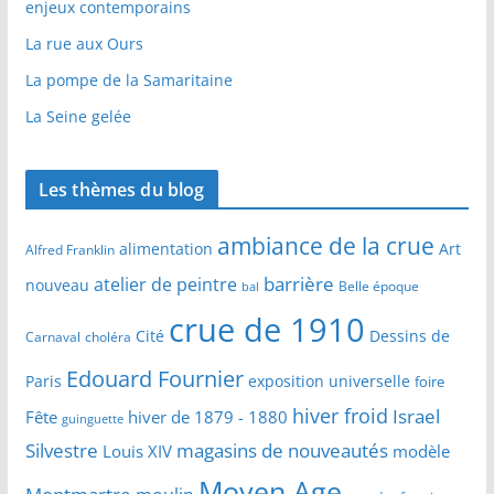
enjeux contemporains
La rue aux Ours
La pompe de la Samaritaine
La Seine gelée
Les thèmes du blog
ambiance de la crue
alimentation
Art
Alfred Franklin
barrière
atelier de peintre
nouveau
Belle époque
bal
crue de 1910
Cité
Dessins de
Carnaval
choléra
Edouard Fournier
Paris
exposition universelle
foire
hiver froid
Israel
Fête
hiver de 1879 - 1880
guinguette
Silvestre
magasins de nouveautés
Louis XIV
modèle
Moyen Age