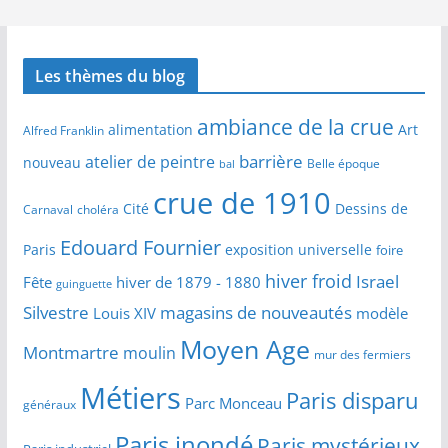
Les thèmes du blog
ambiance de la crue
alimentation
Art
Alfred Franklin
barrière
atelier de peintre
nouveau
Belle époque
bal
crue de 1910
Cité
Dessins de
Carnaval
choléra
Edouard Fournier
Paris
exposition universelle
foire
hiver froid
Israel
Fête
hiver de 1879 - 1880
guinguette
Silvestre
magasins de nouveautés
Louis XIV
modèle
Moyen Age
Montmartre
moulin
mur des fermiers
Métiers
Paris disparu
Parc Monceau
généraux
Paris inondé
Paris mystérieux