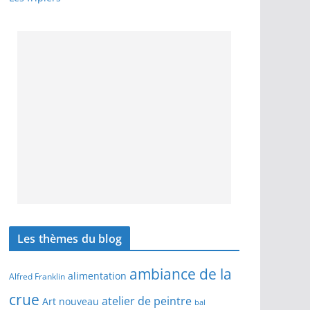
Les thèmes du blog
ambiance de la
alimentation
Alfred Franklin
crue
atelier de peintre
Art nouveau
bal