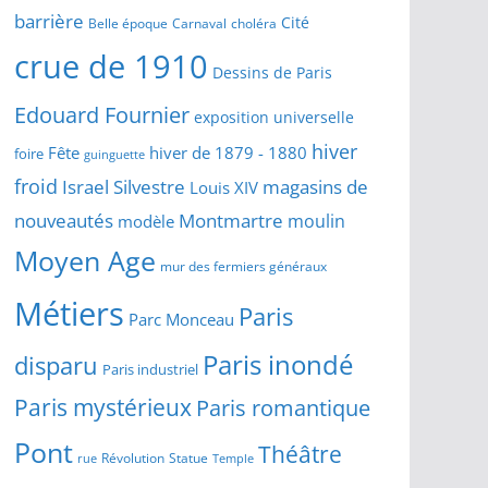
barrière
Cité
Belle époque
Carnaval
choléra
crue de 1910
Dessins de Paris
Edouard Fournier
exposition universelle
hiver
Fête
hiver de 1879 - 1880
foire
guinguette
froid
Israel Silvestre
magasins de
Louis XIV
Montmartre
nouveautés
moulin
modèle
Moyen Age
mur des fermiers généraux
Métiers
Paris
Parc Monceau
Paris inondé
disparu
Paris industriel
Paris mystérieux
Paris romantique
Pont
Théâtre
Révolution
Statue
Temple
rue