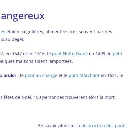
dangereux
ues
étaient régulières, alimentées très souvent par des
ux au dégel.
7, en 1547 et en 1616, le
pont Notre Dame
en 1499, le
petit
quelques maisons soient emportées.
si
brûler
: le
pont au change
et le
pont Marchant
en 1621, le
s fêtes de Noël. 150 personnes trouvèrent alors la mort.
En savoir plus sur la
destruction des ponts