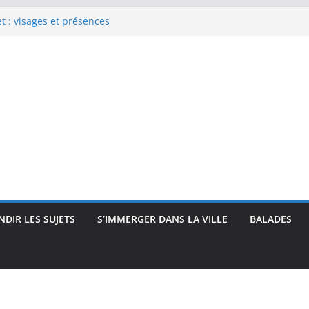
 : visages et présences
rec : visages, corps et
que
e Renoir : visages, corps et
pressionnisme
uses, travailleuses et visages
 intimité, modernité et
DIR LES SUJETS
S’IMMERGER DANS LA VILLE
BALADES