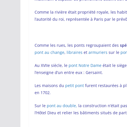
Comme la rivière était propriété royale, les hab
l’autorité du roi, représentée à Paris par le prévô
Comme les rues, les ponts regroupaient des
spé
pont au change
,
libraires
et
armuriers
sur le
po
Au XVIIe siècle, le
pont Notre Dame
était le sièg
l’enseigne d’un entre eux : Gersaint.
Les maisons du
petit pont
furent restaurées à pl
en 1702.
Sur le
pont au double,
la construction n’était pas
l’Hôtel Dieu et relier les bâtiments situés de part