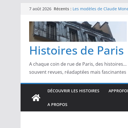
Passer
Récents :
Les modèles de Claude Monet
7 août 2026
au
derrière l’impressionnisme
Les modèles de Toulouse-Laut
contenu
confidences de la Belle Épo
Les modèles de Pierre‑August
complicités au cœur de l’im
Les modèles de Degas : danse
Histoires de Paris
d’un Paris moderne
Les modèles de Manet : entre
scandale
A chaque coin de rue de Paris, des histoires…
souvent revues, réadaptées mais fascinantes
DÉCOUVRIR LES HISTOIRES
APPROFON
A PROPOS