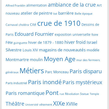
ambiance de la crue
alimentation
Art
Alfred Franklin
barrière
atelier de peintre
nouveau
Belle époque
bal
crue de 1910
Cité
Dessins de
Carnaval
choléra
Edouard Fournier
Paris
exposition universelle
foire
hiver froid
Israel
Fête
hiver de 1879 - 1880
guinguette
Silvestre
magasins de nouveautés
Louis XIV
modèle
Moyen Age
Montmartre
moulin
mur des fermiers
Métiers
Paris disparu
Parc Monceau
généraux
Paris inondé
Paris mystérieux
Paris industriel
Pont
Paris romantique
Révolution
Statue
Temple
rue
XIXe
Théâtre
XVIIIe
vêtement
Université