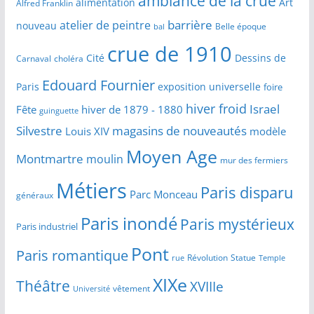
ambiance de la crue
alimentation
Art
Alfred Franklin
barrière
atelier de peintre
nouveau
Belle époque
bal
crue de 1910
Cité
Dessins de
Carnaval
choléra
Edouard Fournier
Paris
exposition universelle
foire
hiver froid
Israel
Fête
hiver de 1879 - 1880
guinguette
Silvestre
magasins de nouveautés
Louis XIV
modèle
Moyen Age
Montmartre
moulin
mur des fermiers
Métiers
Paris disparu
Parc Monceau
généraux
Paris inondé
Paris mystérieux
Paris industriel
Pont
Paris romantique
Révolution
Statue
Temple
rue
XIXe
Théâtre
XVIIIe
vêtement
Université