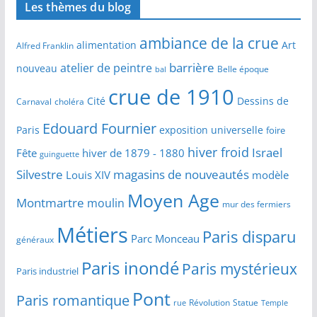
Les thèmes du blog
ambiance de la crue
alimentation
Art
Alfred Franklin
barrière
atelier de peintre
nouveau
Belle époque
bal
crue de 1910
Cité
Dessins de
Carnaval
choléra
Edouard Fournier
Paris
exposition universelle
foire
hiver froid
Israel
Fête
hiver de 1879 - 1880
guinguette
Silvestre
magasins de nouveautés
Louis XIV
modèle
Moyen Age
Montmartre
moulin
mur des fermiers
Métiers
Paris disparu
Parc Monceau
généraux
Paris inondé
Paris mystérieux
Paris industriel
Pont
Paris romantique
Révolution
Statue
Temple
rue