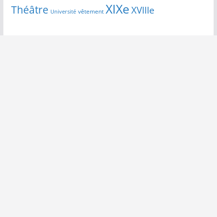
XIXe
Théâtre
XVIIIe
vêtement
Université