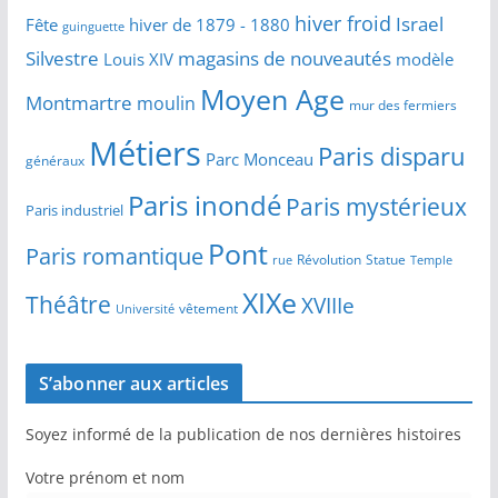
hiver froid
Israel
Fête
hiver de 1879 - 1880
guinguette
Silvestre
magasins de nouveautés
Louis XIV
modèle
Moyen Age
Montmartre
moulin
mur des fermiers
Métiers
Paris disparu
Parc Monceau
généraux
Paris inondé
Paris mystérieux
Paris industriel
Pont
Paris romantique
Révolution
Statue
Temple
rue
XIXe
Théâtre
XVIIIe
vêtement
Université
S’abonner aux articles
Soyez informé de la publication de nos dernières histoires
Votre prénom et nom