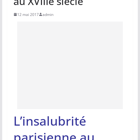
au XVIIIe siècle
12 mai 2017
admin
L’insalubrité
parisienne au