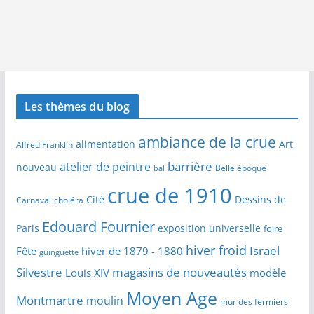
Les thèmes du blog
ambiance de la crue
alimentation
Art
Alfred Franklin
barrière
atelier de peintre
nouveau
Belle époque
bal
crue de 1910
Cité
Dessins de
Carnaval
choléra
Edouard Fournier
Paris
exposition universelle
foire
hiver froid
Israel
Fête
hiver de 1879 - 1880
guinguette
Silvestre
magasins de nouveautés
Louis XIV
modèle
Moyen Age
Montmartre
moulin
mur des fermiers