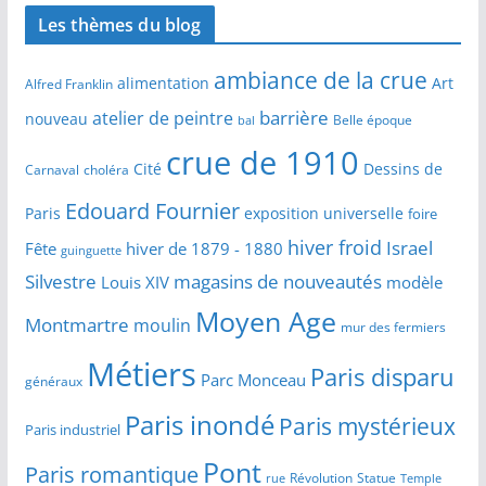
Les thèmes du blog
ambiance de la crue
alimentation
Art
Alfred Franklin
barrière
atelier de peintre
nouveau
Belle époque
bal
crue de 1910
Cité
Dessins de
Carnaval
choléra
Edouard Fournier
Paris
exposition universelle
foire
hiver froid
Israel
Fête
hiver de 1879 - 1880
guinguette
Silvestre
magasins de nouveautés
Louis XIV
modèle
Moyen Age
Montmartre
moulin
mur des fermiers
Métiers
Paris disparu
Parc Monceau
généraux
Paris inondé
Paris mystérieux
Paris industriel
Pont
Paris romantique
Révolution
Statue
Temple
rue