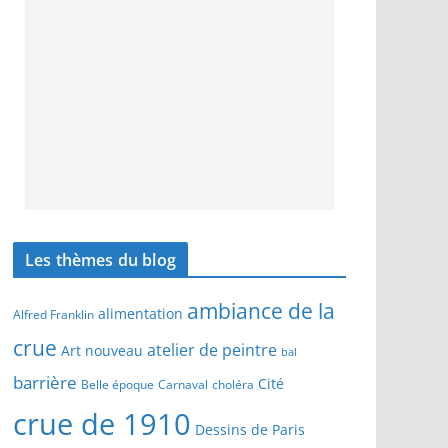
Les thèmes du blog
ambiance de la
alimentation
Alfred Franklin
crue
atelier de peintre
Art nouveau
bal
barrière
Cité
Belle époque
Carnaval
choléra
crue de 1910
Dessins de Paris