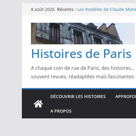
Passer
Récents :
Les modèles de Claude Monet
8 août 2026
au
derrière l’impressionnisme
Les modèles de Toulouse-Laut
contenu
confidences de la Belle Épo
Les modèles de Pierre‑August
complicités au cœur de l’im
Les modèles de Degas : danse
Histoires de Paris
d’un Paris moderne
Les modèles de Manet : entre
scandale
A chaque coin de rue de Paris, des histoires…
souvent revues, réadaptées mais fascinantes
DÉCOUVRIR LES HISTOIRES
APPROFON
A PROPOS