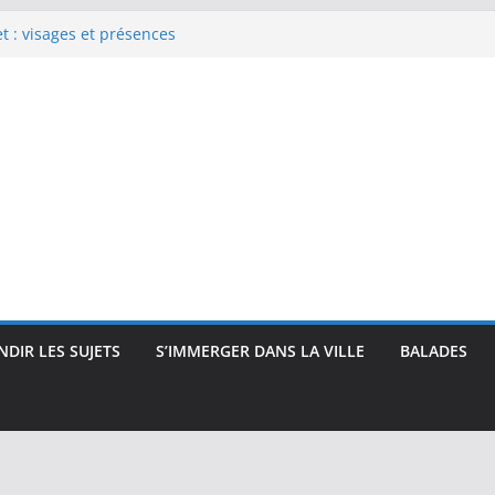
 : visages et présences
rec : visages, corps et
que
e Renoir : visages, corps et
pressionnisme
uses, travailleuses et visages
 intimité, modernité et
DIR LES SUJETS
S’IMMERGER DANS LA VILLE
BALADES