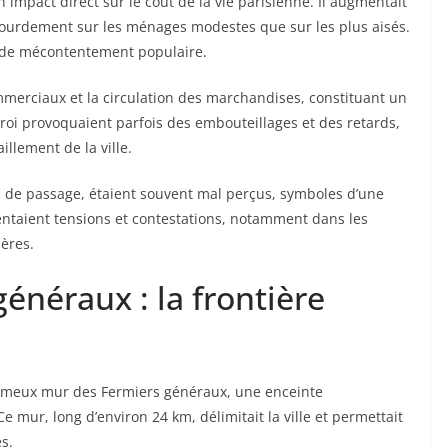
un impact direct sur le coût de la vie parisienne. Il augmentait
s lourdement sur les ménages modestes que sur les plus aisés.
te de mécontentement populaire.
commerciaux et la circulation des marchandises, constituant un
ctroi provoquaient parfois des embouteillages et des retards,
aillement de la ville.
nts de passage, étaient souvent mal perçus, symboles d’une
mentaient tensions et contestations, notamment dans les
ières.
énéraux : la frontière
le fameux mur des Fermiers généraux, une enceinte
e mur, long d’environ 24 km, délimitait la ville et permettait
s.