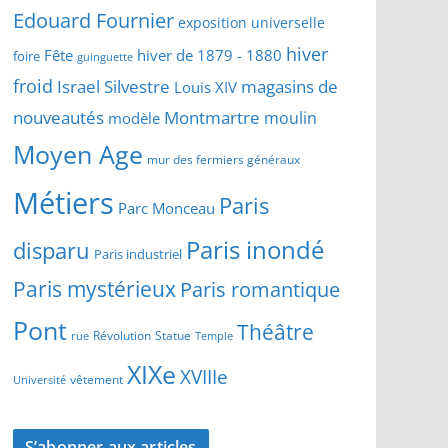
Edouard Fournier
exposition universelle
hiver
Fête
hiver de 1879 - 1880
foire
guinguette
froid
Israel Silvestre
magasins de
Louis XIV
Montmartre
nouveautés
moulin
modèle
Moyen Age
mur des fermiers généraux
Métiers
Paris
Parc Monceau
Paris inondé
disparu
Paris industriel
Paris mystérieux
Paris romantique
Pont
Théâtre
Révolution
Statue
Temple
rue
XIXe
XVIIIe
vêtement
Université
S’abonner aux articles