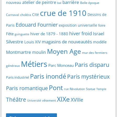
barrière
atelier de peintre
nouveau
Belle époque
bal
crue de 1910
Cité
Dessins de
Carnaval
choléra
Edouard Fournier
Paris
exposition universelle
foire
hiver froid
Israel
Fête
hiver de 1879 - 1880
guinguette
Silvestre
magasins de nouveautés
Louis XIV
modèle
Moyen Age
Montmartre
moulin
mur des fermiers
Métiers
Paris disparu
Parc Monceau
généraux
Paris inondé
Paris mystérieux
Paris industriel
Pont
Paris romantique
Révolution
Statue
Temple
rue
XIXe
Théâtre
XVIIIe
vêtement
Université