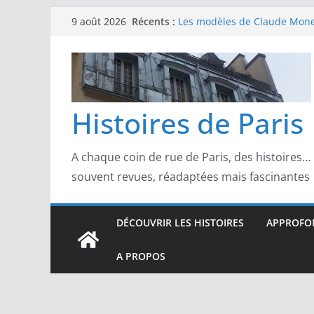
Passer
Récents :
Les modèles de Claude Monet
9 août 2026
au
derrière l’impressionnisme
Les modèles de Toulouse-Laut
contenu
confidences de la Belle Épo
Les modèles de Pierre‑August
complicités au cœur de l’im
Les modèles de Degas : danse
Histoires de Paris
d’un Paris moderne
Les modèles de Manet : entre
scandale
A chaque coin de rue de Paris, des histoires…
souvent revues, réadaptées mais fascinantes
DÉCOUVRIR LES HISTOIRES
APPROFON
A PROPOS