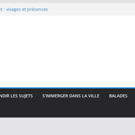
 : visages et présences
rec : visages, corps et
que
e Renoir : visages, corps et
pressionnisme
uses, travailleuses et visages
 intimité, modernité et
DIR LES SUJETS
S’IMMERGER DANS LA VILLE
BALADES