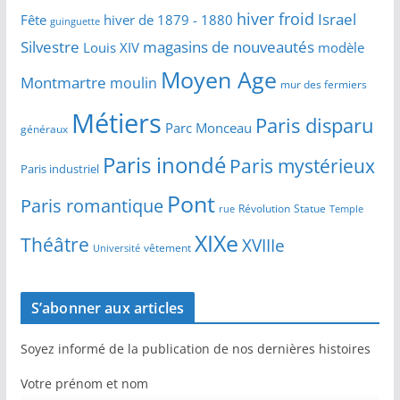
hiver froid
Israel
Fête
hiver de 1879 - 1880
guinguette
Silvestre
magasins de nouveautés
Louis XIV
modèle
Moyen Age
Montmartre
moulin
mur des fermiers
Métiers
Paris disparu
Parc Monceau
généraux
Paris inondé
Paris mystérieux
Paris industriel
Pont
Paris romantique
Révolution
Statue
Temple
rue
XIXe
Théâtre
XVIIIe
vêtement
Université
S’abonner aux articles
Soyez informé de la publication de nos dernières histoires
Votre prénom et nom