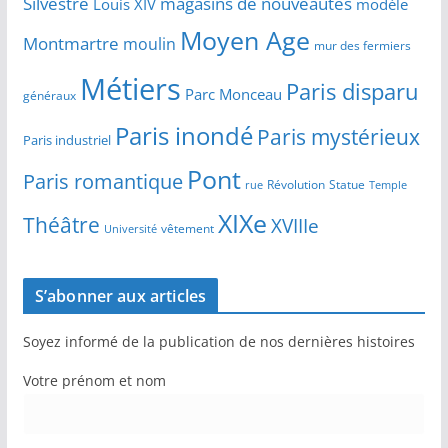
Silvestre
magasins de nouveautés
Louis XIV
modèle
Moyen Age
Montmartre
moulin
mur des fermiers
Métiers
Paris disparu
Parc Monceau
généraux
Paris inondé
Paris mystérieux
Paris industriel
Pont
Paris romantique
Révolution
Statue
Temple
rue
XIXe
Théâtre
XVIIIe
vêtement
Université
S’abonner aux articles
Soyez informé de la publication de nos dernières histoires
Votre prénom et nom