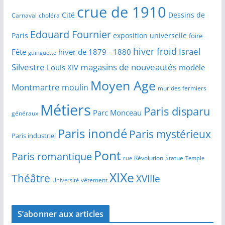
crue de 1910
Cité
Dessins de
Carnaval
choléra
Edouard Fournier
Paris
exposition universelle
foire
hiver froid
Israel
Fête
hiver de 1879 - 1880
guinguette
Silvestre
magasins de nouveautés
Louis XIV
modèle
Moyen Age
Montmartre
moulin
mur des fermiers
Métiers
Paris disparu
Parc Monceau
généraux
Paris inondé
Paris mystérieux
Paris industriel
Pont
Paris romantique
Révolution
Statue
Temple
rue
XIXe
Théâtre
XVIIIe
vêtement
Université
S’abonner aux articles