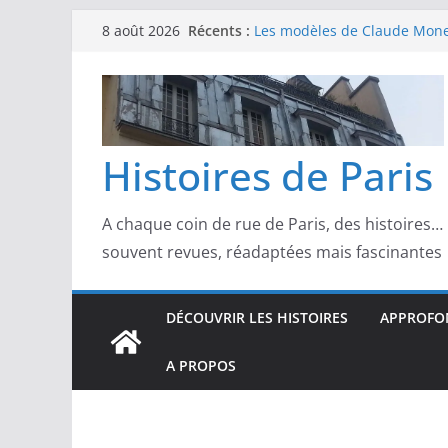
Passer
Récents :
Les modèles de Claude Monet
8 août 2026
au
derrière l’impressionnisme
Les modèles de Toulouse-Laut
contenu
confidences de la Belle Épo
Les modèles de Pierre‑August
complicités au cœur de l’im
Les modèles de Degas : danse
Histoires de Paris
d’un Paris moderne
Les modèles de Manet : entre
scandale
A chaque coin de rue de Paris, des histoires…
souvent revues, réadaptées mais fascinantes
DÉCOUVRIR LES HISTOIRES
APPROFON
A PROPOS