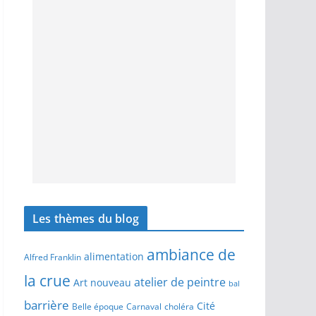
Les thèmes du blog
ambiance de
alimentation
Alfred Franklin
la crue
atelier de peintre
Art nouveau
bal
barrière
Cité
Belle époque
Carnaval
choléra