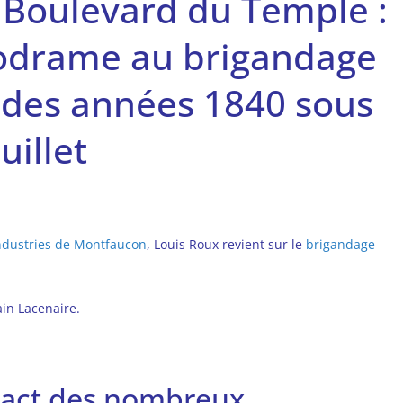
 Boulevard du Temple :
odrame au brigandage
e des années 1840 sous
uillet
dustries de Montfaucon
, Louis Roux revient sur le
brigandage
tain Lacenaire.
tact des nombreux