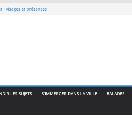
 : visages et présences
rec : visages, corps et
que
e Renoir : visages, corps et
pressionnisme
uses, travailleuses et visages
 intimité, modernité et
DIR LES SUJETS
S’IMMERGER DANS LA VILLE
BALADES