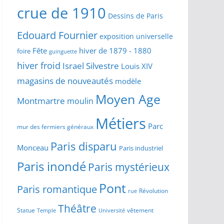
crue de 1910
Dessins de Paris
Edouard Fournier
exposition universelle
Fête
hiver de 1879 - 1880
foire
guinguette
hiver froid
Israel Silvestre
Louis XIV
magasins de nouveautés
modèle
Moyen Age
Montmartre
moulin
Métiers
Parc
mur des fermiers généraux
Paris disparu
Monceau
Paris industriel
Paris inondé
Paris mystérieux
Pont
Paris romantique
Révolution
rue
Théâtre
Statue
vêtement
Temple
Université