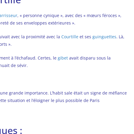
arrisseur
, « personne cynique », avec des « mœurs féroces »,
reté de ses enveloppes extérieures ».
ivait avec la proximité avec la
Courtille
et ses
guinguettes
. Là,
orts ».
ment à l’échafaud. Certes, le
gibet
avait disparu sous la
uait de sévir.
c une grande importance. L’habit sale était un signe de méfiance
tte situation et l’éloigner le plus possible de Paris
ues :