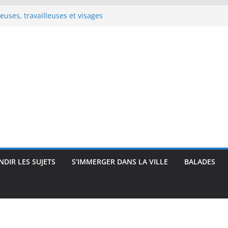
e Renoir : visages, corps et
pressionnisme
uses, travailleuses et visages
 intimité, modernité et
 : visages et présences
rec : visages, corps et
que
DIR LES SUJETS
S’IMMERGER DANS LA VILLE
BALADES