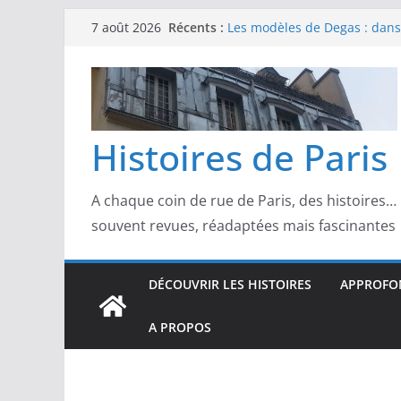
Passer
Les modèles de Pierre‑August
Récents :
7 août 2026
au
complicités au cœur de l’im
Les modèles de Degas : danse
contenu
d’un Paris moderne
Les modèles de Manet : entre
scandale
Les modèles de Claude Monet
Histoires de Paris
derrière l’impressionnisme
Les modèles de Toulouse-Laut
confidences de la Belle Épo
A chaque coin de rue de Paris, des histoires…
souvent revues, réadaptées mais fascinantes
DÉCOUVRIR LES HISTOIRES
APPROFON
A PROPOS