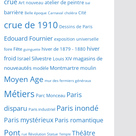
crue
atelier de peintre
Art nouveau
bal
barrière
Cité
Belle époque
Carnaval
choléra
crue de 1910
Dessins de Paris
Edouard Fournier
exposition universelle
hiver
Fête
hiver de 1879 - 1880
foire
guinguette
froid
Israel Silvestre
magasins de
Louis XIV
Montmartre
nouveautés
moulin
modèle
Moyen Age
mur des fermiers généraux
Métiers
Paris
Parc Monceau
Paris inondé
disparu
Paris industriel
Paris mystérieux
Paris romantique
Pont
Théâtre
Révolution
Statue
Temple
rue