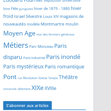
exposition universelle
hiver
Fête
hiver de 1879 - 1880
foire
guinguette
froid
Israel Silvestre
magasins de
Louis XIV
Montmartre
nouveautés
moulin
modèle
Moyen Age
mur des fermiers généraux
Métiers
Paris
Parc Monceau
Paris inondé
disparu
Paris industriel
Paris mystérieux
Paris romantique
Pont
Théâtre
Révolution
Statue
Temple
rue
XIXe
XVIIIe
vêtement
Université
S’abonner aux articles