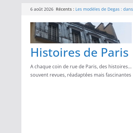
Passer
Les modèles de Pierre‑August
Récents :
6 août 2026
complicités au cœur de l’im
au
Les modèles de Degas : danse
contenu
d’un Paris moderne
Les modèles de Manet : entre
scandale
Les modèles de Claude Monet
Histoires de Paris
derrière l’impressionnisme
Les modèles de Toulouse-Laut
confidences de la Belle Épo
A chaque coin de rue de Paris, des histoires…
souvent revues, réadaptées mais fascinantes