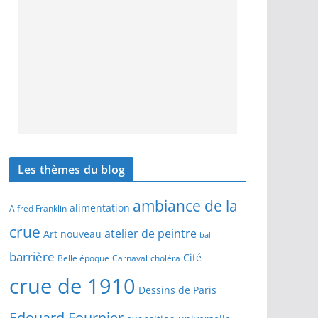
Les thèmes du blog
ambiance de la
alimentation
Alfred Franklin
crue
atelier de peintre
Art nouveau
bal
barrière
Cité
Belle époque
Carnaval
choléra
crue de 1910
Dessins de Paris
Edouard Fournier