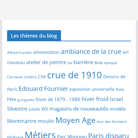
Les thèmes du blog
ambiance de la crue
alimentation
Art
Alfred Franklin
barrière
atelier de peintre
nouveau
Belle époque
bal
crue de 1910
Cité
Dessins de
Carnaval
choléra
Edouard Fournier
Paris
exposition universelle
foire
hiver froid
Israel
Fête
hiver de 1879 - 1880
guinguette
Silvestre
magasins de nouveautés
Louis XIV
modèle
Moyen Age
Montmartre
moulin
mur des fermiers
Métiers
Paris disparu
Parc Monceau
généraux