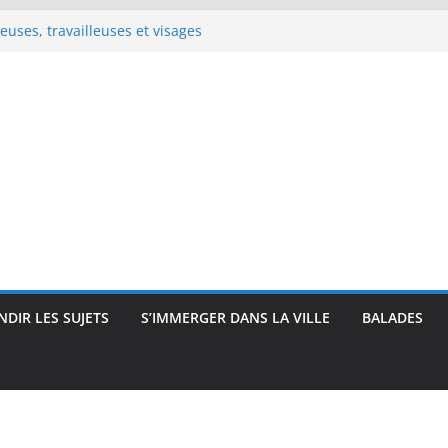
e Renoir : visages, corps et
pressionnisme
uses, travailleuses et visages
 intimité, modernité et
 : visages et présences
rec : visages, corps et
que
DIR LES SUJETS
S’IMMERGER DANS LA VILLE
BALADES