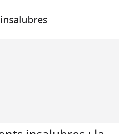
 insalubres
nts insalubres : la