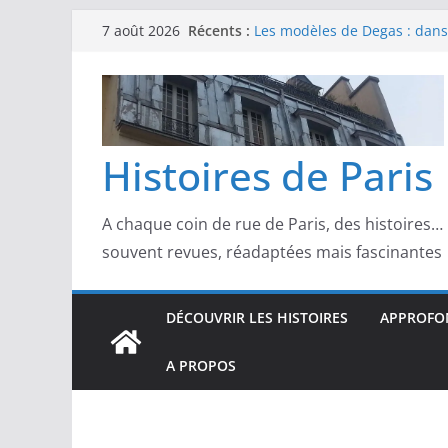
Les modèles de Pierre‑August
Passer
Récents :
7 août 2026
complicités au cœur de l’im
au
Les modèles de Degas : danse
d’un Paris moderne
contenu
Les modèles de Manet : entre
scandale
Les modèles de Claude Monet
derrière l’impressionnisme
Histoires de Paris
Les modèles de Toulouse-Laut
confidences de la Belle Épo
A chaque coin de rue de Paris, des histoires…
souvent revues, réadaptées mais fascinantes
DÉCOUVRIR LES HISTOIRES
APPROFON
A PROPOS