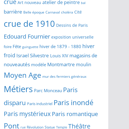
crue
atelier de peintre
Art nouveau
bal
barrière
Cité
Belle époque
Carnaval
choléra
crue de 1910
Dessins de Paris
Edouard Fournier
exposition universelle
hiver
Fête
hiver de 1879 - 1880
foire
guinguette
froid
Israel Silvestre
magasins de
Louis XIV
Montmartre
nouveautés
moulin
modèle
Moyen Age
mur des fermiers généraux
Métiers
Paris
Parc Monceau
Paris inondé
disparu
Paris industriel
Paris mystérieux
Paris romantique
Pont
Théâtre
Révolution
Statue
Temple
rue