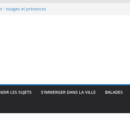
 : visages et présences
rec : visages, corps et
que
e Renoir : visages, corps et
pressionnisme
uses, travailleuses et visages
 intimité, modernité et
DIR LES SUJETS
S’IMMERGER DANS LA VILLE
BALADES