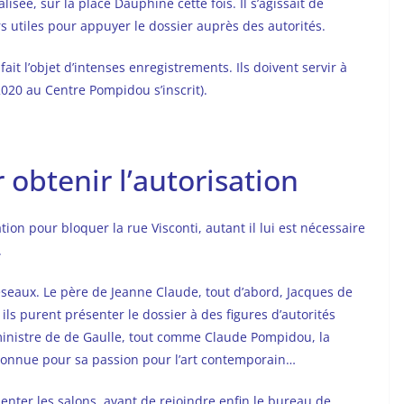
isée, sur la place Dauphine cette fois. Il s’agissait de
rs utiles pour appuyer le dossier auprès des autorités.
ait l’objet d’intenses enregistrements. Ils doivent servir à
2020 au Centre Pompidou s’inscrit).
 obtenir l’autorisation
tion pour bloquer la rue Visconti, autant il lui est nécessaire
.
réseaux. Le père de Jeanne Claude, tout d’abord, Jacques de
ils purent présenter le dossier à des figures d’autorités
nistre de de Gaulle, tout comme Claude Pompidou, la
connue pour sa passion pour l’art contemporain…
rpenter les salons, avant de rejoindre enfin le bureau de