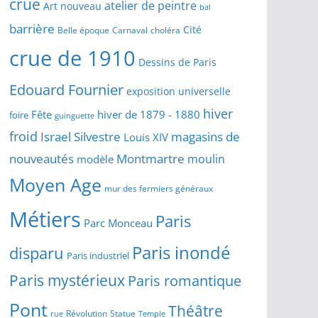
crue
atelier de peintre
Art nouveau
bal
barrière
Cité
Belle époque
Carnaval
choléra
crue de 1910
Dessins de Paris
Edouard Fournier
exposition universelle
hiver
Fête
hiver de 1879 - 1880
foire
guinguette
froid
Israel Silvestre
magasins de
Louis XIV
Montmartre
nouveautés
moulin
modèle
Moyen Age
mur des fermiers généraux
Métiers
Paris
Parc Monceau
Paris inondé
disparu
Paris industriel
Paris mystérieux
Paris romantique
Pont
Théâtre
Révolution
Statue
Temple
rue