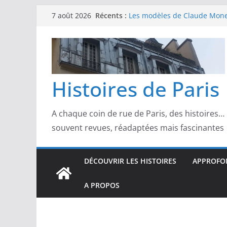
Passer
Récents :
Les modèles de Claude Monet
7 août 2026
au
derrière l’impressionnisme
Les modèles de Toulouse-Laut
contenu
confidences de la Belle Épo
Les modèles de Pierre‑August
complicités au cœur de l’im
Les modèles de Degas : danse
Histoires de Paris
d’un Paris moderne
Les modèles de Manet : entre
scandale
A chaque coin de rue de Paris, des histoires…
souvent revues, réadaptées mais fascinantes
DÉCOUVRIR LES HISTOIRES
APPROFON
A PROPOS