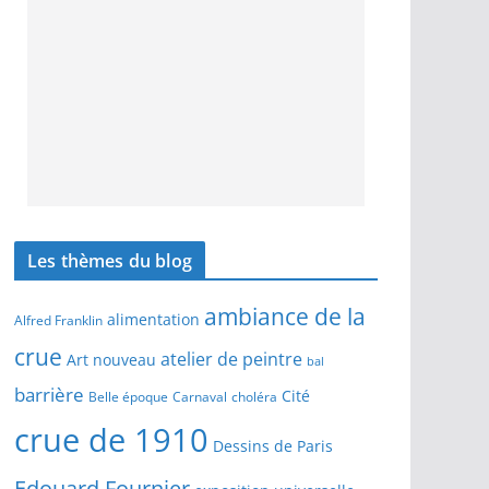
Les thèmes du blog
ambiance de la
alimentation
Alfred Franklin
crue
atelier de peintre
Art nouveau
bal
barrière
Cité
Belle époque
Carnaval
choléra
crue de 1910
Dessins de Paris
Edouard Fournier