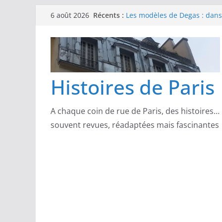
Passer
Récents :
Les modèles de Degas : danse
6 août 2026
au
d’un Paris moderne
Les modèles de Manet : entre
contenu
scandale
Les modèles de Claude Monet
derrière l’impressionnisme
Les modèles de Toulouse-Laut
Histoires de Paris
confidences de la Belle Épo
Les modèles de Pierre‑August
complicités au cœur de l’im
A chaque coin de rue de Paris, des histoires…
souvent revues, réadaptées mais fascinantes