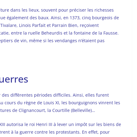
lture dans les lieux, souvent pour préciser les richesses
oque également des baux. Ainsi, en 1373, cinq bourgeois de
ivalare, Linois Parfait et Parrain Bien, reçoivent
catie, entre la ruelle Beheurdis et la fontaine de la Fausse.
septiers de vin, même si les vendanges n’étaient pas
uerres
es différentes périodes difficiles. Ainsi, elles furent
Au cours du règne de Louis XI, les bourguignons vinrent les
res de Clignancourt, la Courtille (Belleville)…
II autorisa le roi Henri III à lever un impôt sur les biens de
èrent à la guerre contre les protestants. En effet, pour