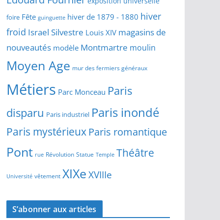
exposition universelle
hiver
Fête
hiver de 1879 - 1880
foire
guinguette
froid
Israel Silvestre
magasins de
Louis XIV
Montmartre
nouveautés
moulin
modèle
Moyen Age
mur des fermiers généraux
Métiers
Paris
Parc Monceau
Paris inondé
disparu
Paris industriel
Paris mystérieux
Paris romantique
Pont
Théâtre
Révolution
Statue
Temple
rue
XIXe
XVIIIe
vêtement
Université
S’abonner aux articles