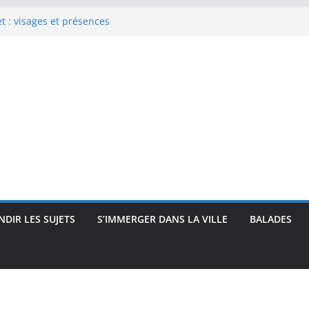
 : visages et présences
rec : visages, corps et
que
e Renoir : visages, corps et
pressionnisme
uses, travailleuses et visages
 intimité, modernité et
DIR LES SUJETS
S’IMMERGER DANS LA VILLE
BALADES