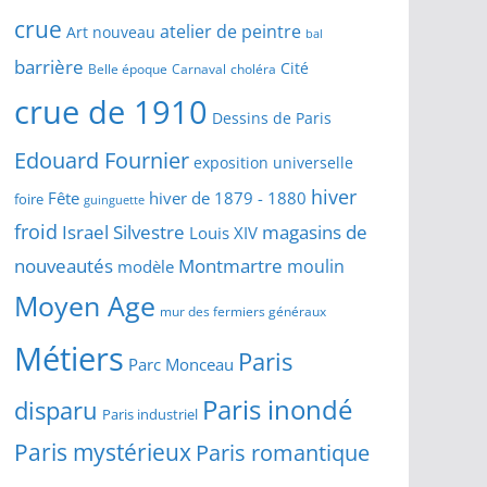
crue
atelier de peintre
Art nouveau
bal
barrière
Cité
Belle époque
Carnaval
choléra
crue de 1910
Dessins de Paris
Edouard Fournier
exposition universelle
hiver
Fête
hiver de 1879 - 1880
foire
guinguette
froid
Israel Silvestre
magasins de
Louis XIV
Montmartre
nouveautés
moulin
modèle
Moyen Age
mur des fermiers généraux
Métiers
Paris
Parc Monceau
Paris inondé
disparu
Paris industriel
Paris mystérieux
Paris romantique