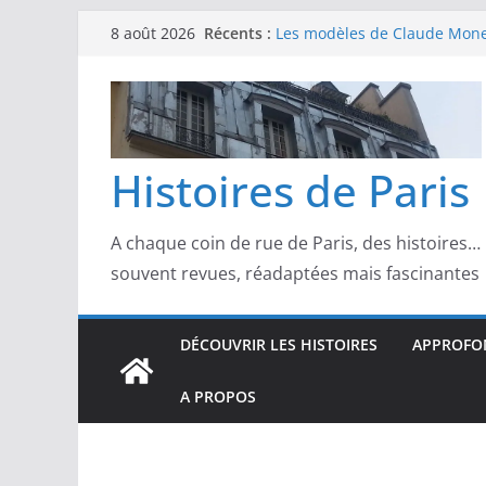
Passer
Récents :
Les modèles de Claude Monet
8 août 2026
au
derrière l’impressionnisme
Les modèles de Toulouse-Laut
contenu
confidences de la Belle Épo
Les modèles de Pierre‑August
complicités au cœur de l’im
Les modèles de Degas : danse
Histoires de Paris
d’un Paris moderne
Les modèles de Manet : entre
scandale
A chaque coin de rue de Paris, des histoires…
souvent revues, réadaptées mais fascinantes
DÉCOUVRIR LES HISTOIRES
APPROFON
A PROPOS