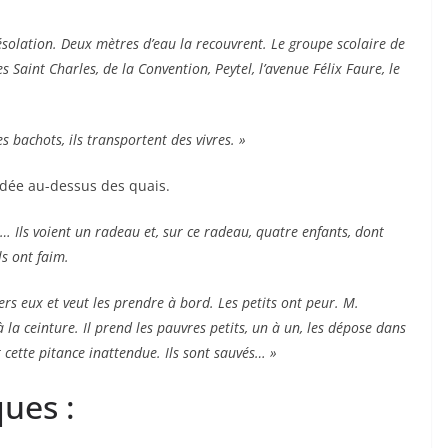
ésolation. Deux mètres d’eau la recouvrent. Le groupe scolaire de
s Saint Charles, de la Convention, Peytel, l’avenue Félix Faure, le
s bachots, ils transportent des vivres. »
ordée au-dessus des quais.
t… Ils voient un radeau et, sur ce radeau, quatre enfants, dont
ils ont faim.
ers eux et veut les prendre à bord. Les petits ont peur. M.
 la ceinture. Il prend les pauvres petits, un à un, les dépose dans
 cette pitance inattendue. Ils sont sauvés… »
ues :