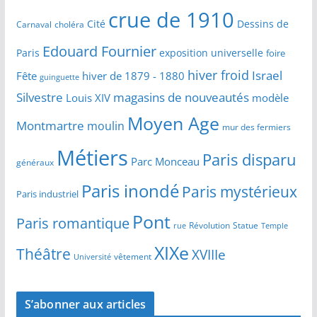
crue de 1910
Cité
Dessins de
Carnaval
choléra
Edouard Fournier
Paris
exposition universelle
foire
hiver froid
Israel
Fête
hiver de 1879 - 1880
guinguette
Silvestre
magasins de nouveautés
Louis XIV
modèle
Moyen Age
Montmartre
moulin
mur des fermiers
Métiers
Paris disparu
Parc Monceau
généraux
Paris inondé
Paris mystérieux
Paris industriel
Pont
Paris romantique
Révolution
Statue
Temple
rue
XIXe
Théâtre
XVIIIe
vêtement
Université
S’abonner aux articles