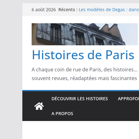
Les modèles de Pierre‑August
Passer
Récents :
6 août 2026
complicités au cœur de l’im
au
Les modèles de Degas : danse
d’un Paris moderne
contenu
Les modèles de Manet : entre
scandale
Les modèles de Claude Monet
derrière l’impressionnisme
Histoires de Paris
Les modèles de Toulouse-Laut
confidences de la Belle Épo
A chaque coin de rue de Paris, des histoires…
souvent revues, réadaptées mais fascinantes
DÉCOUVRIR LES HISTOIRES
APPROFON
A PROPOS