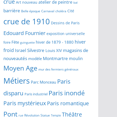
crue
atelier de peintre
Art nouveau
bal
barrière
Cité
Belle époque
Carnaval
choléra
crue de 1910
Dessins de Paris
Edouard Fournier
exposition universelle
hiver
Fête
hiver de 1879 - 1880
foire
guinguette
froid
Israel Silvestre
magasins de
Louis XIV
Montmartre
nouveautés
moulin
modèle
Moyen Age
mur des fermiers généraux
Métiers
Paris
Parc Monceau
Paris inondé
disparu
Paris industriel
Paris mystérieux
Paris romantique
Pont
Théâtre
Révolution
Statue
Temple
rue