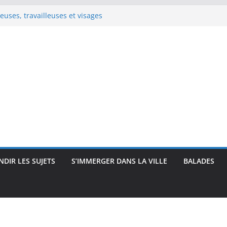
e Renoir : visages, corps et
pressionnisme
uses, travailleuses et visages
 intimité, modernité et
 : visages et présences
rec : visages, corps et
que
DIR LES SUJETS
S’IMMERGER DANS LA VILLE
BALADES