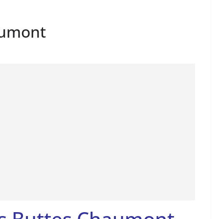
aumont
es Buttes Chaumont,