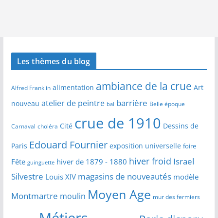
Les thèmes du blog
ambiance de la crue
alimentation
Art
Alfred Franklin
barrière
atelier de peintre
nouveau
Belle époque
bal
crue de 1910
Cité
Dessins de
Carnaval
choléra
Edouard Fournier
Paris
exposition universelle
foire
hiver froid
Israel
Fête
hiver de 1879 - 1880
guinguette
Silvestre
magasins de nouveautés
Louis XIV
modèle
Moyen Age
Montmartre
moulin
mur des fermiers
Métiers