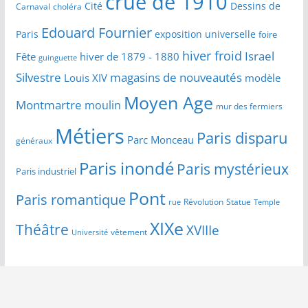
crue de 1910
Cité
Dessins de
Carnaval
choléra
Edouard Fournier
Paris
exposition universelle
foire
hiver froid
Israel
Fête
hiver de 1879 - 1880
guinguette
Silvestre
magasins de nouveautés
Louis XIV
modèle
Moyen Age
Montmartre
moulin
mur des fermiers
Métiers
Paris disparu
Parc Monceau
généraux
Paris inondé
Paris mystérieux
Paris industriel
Pont
Paris romantique
Révolution
Statue
Temple
rue
XIXe
Théâtre
XVIIIe
vêtement
Université