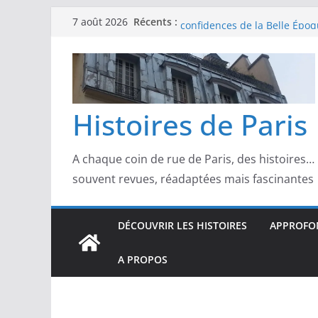
Passer
Récents :
Les modèles de Toulouse-Laut
7 août 2026
au
confidences de la Belle Épo
Les modèles de Pierre‑August
contenu
complicités au cœur de l’im
Les modèles de Degas : danse
d’un Paris moderne
Les modèles de Manet : entre
Histoires de Paris
scandale
Les modèles de Claude Monet
derrière l’impressionnisme
A chaque coin de rue de Paris, des histoires…
souvent revues, réadaptées mais fascinantes
DÉCOUVRIR LES HISTOIRES
APPROFON
A PROPOS