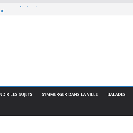
rec : visages, corps et
que
e Renoir : visages, corps et
pressionnisme
uses, travailleuses et visages
 intimité, modernité et
 : visages et présences
DIR LES SUJETS
S’IMMERGER DANS LA VILLE
BALADES