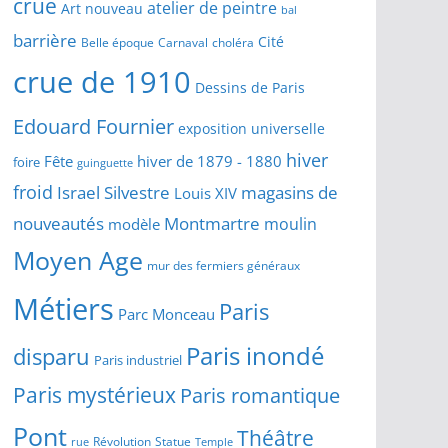
crue
atelier de peintre
Art nouveau
bal
barrière
Cité
Belle époque
Carnaval
choléra
crue de 1910
Dessins de Paris
Edouard Fournier
exposition universelle
hiver
Fête
hiver de 1879 - 1880
foire
guinguette
froid
Israel Silvestre
magasins de
Louis XIV
Montmartre
nouveautés
moulin
modèle
Moyen Age
mur des fermiers généraux
Métiers
Paris
Parc Monceau
Paris inondé
disparu
Paris industriel
Paris mystérieux
Paris romantique
Pont
Théâtre
Révolution
Statue
Temple
rue