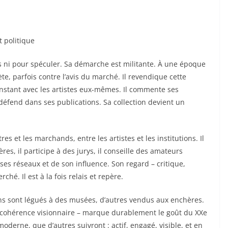
t politique
s ni pour spéculer. Sa démarche est militante. À une époque
te, parfois contre l’avis du marché. Il revendique cette
nstant avec les artistes eux-mêmes. Il commente ses
 défend dans ses publications. Sa collection devient un
es et les marchands, entre les artistes et les institutions. Il
res, il participe à des jurys, il conseille des amateurs
ses réseaux et de son influence. Son regard – critique,
rché. Il est à la fois relais et repère.
ins sont légués à des musées, d’autres vendus aux enchères.
ette cohérence visionnaire – marque durablement le goût du XXe
 moderne, que d’autres suivront : actif, engagé, visible, et en