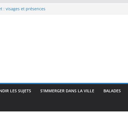
 : visages et présences
rec : visages, corps et
que
e Renoir : visages, corps et
pressionnisme
uses, travailleuses et visages
 intimité, modernité et
DIR LES SUJETS
S’IMMERGER DANS LA VILLE
BALADES