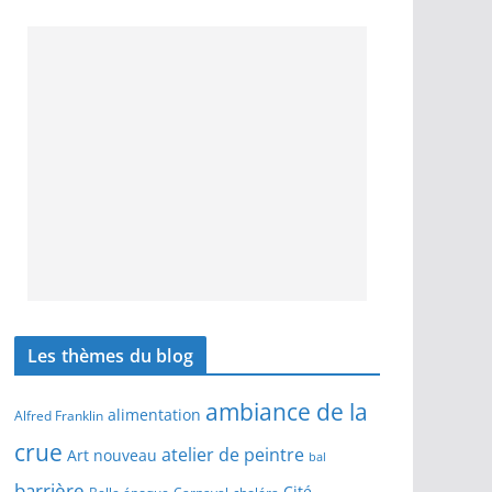
Les thèmes du blog
ambiance de la
alimentation
Alfred Franklin
crue
atelier de peintre
Art nouveau
bal
barrière
Cité
Belle époque
Carnaval
choléra