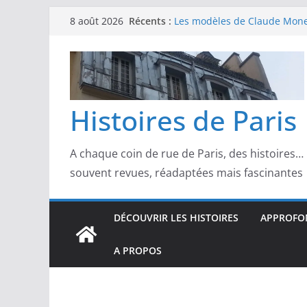
Passer
Récents :
Les modèles de Claude Monet
8 août 2026
au
derrière l’impressionnisme
Les modèles de Toulouse-Laut
contenu
confidences de la Belle Épo
Les modèles de Pierre‑August
complicités au cœur de l’im
Les modèles de Degas : danse
Histoires de Paris
d’un Paris moderne
Les modèles de Manet : entre
scandale
A chaque coin de rue de Paris, des histoires…
souvent revues, réadaptées mais fascinantes
DÉCOUVRIR LES HISTOIRES
APPROFON
A PROPOS