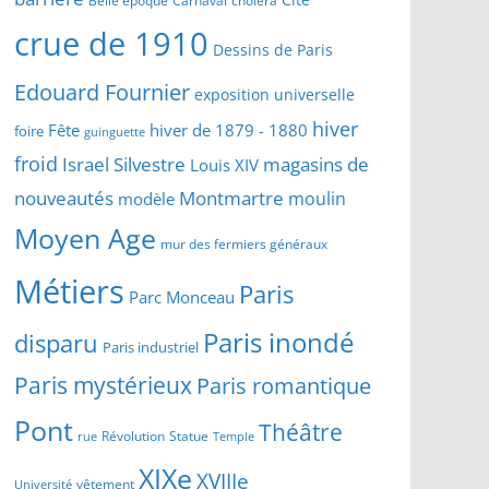
crue de 1910
Dessins de Paris
Edouard Fournier
exposition universelle
hiver
Fête
hiver de 1879 - 1880
foire
guinguette
froid
Israel Silvestre
magasins de
Louis XIV
Montmartre
nouveautés
moulin
modèle
Moyen Age
mur des fermiers généraux
Métiers
Paris
Parc Monceau
Paris inondé
disparu
Paris industriel
Paris mystérieux
Paris romantique
Pont
Théâtre
Révolution
Statue
Temple
rue
XIXe
XVIIIe
vêtement
Université