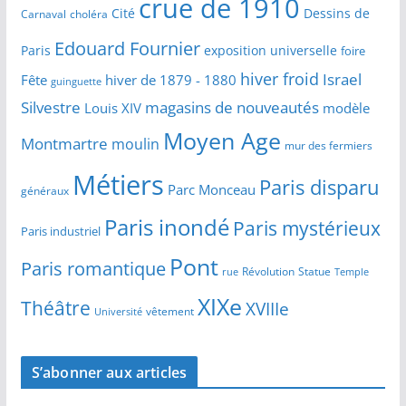
crue de 1910
Cité
Dessins de
Carnaval
choléra
Edouard Fournier
Paris
exposition universelle
foire
hiver froid
Israel
Fête
hiver de 1879 - 1880
guinguette
Silvestre
magasins de nouveautés
Louis XIV
modèle
Moyen Age
Montmartre
moulin
mur des fermiers
Métiers
Paris disparu
Parc Monceau
généraux
Paris inondé
Paris mystérieux
Paris industriel
Pont
Paris romantique
Révolution
Statue
Temple
rue
XIXe
Théâtre
XVIIIe
vêtement
Université
S’abonner aux articles