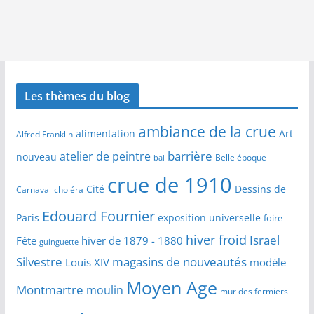
Les thèmes du blog
ambiance de la crue
alimentation
Art
Alfred Franklin
barrière
atelier de peintre
nouveau
Belle époque
bal
crue de 1910
Cité
Dessins de
Carnaval
choléra
Edouard Fournier
Paris
exposition universelle
foire
hiver froid
Israel
Fête
hiver de 1879 - 1880
guinguette
Silvestre
magasins de nouveautés
Louis XIV
modèle
Moyen Age
Montmartre
moulin
mur des fermiers