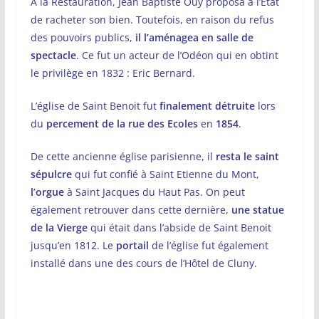
A la Restauration, Jean Baptiste Ouy proposa à l’Etat
de racheter son bien. Toutefois, en raison du refus
des pouvoirs publics,
il l’aménagea en salle de
spectacle
. Ce fut un acteur de l’Odéon qui en obtint
le privilège en 1832 : Eric Bernard.
L’église de Saint Benoit fut
finalement détruite
lors
du
percement de la rue des Ecoles
en
1854
.
De cette ancienne église parisienne, il
resta
le saint
sépulcre
qui fut confié à Saint Etienne du Mont,
l’orgue
à Saint Jacques du Haut Pas. On peut
également retrouver dans cette dernière,
une statue
de la Vierge
qui était dans l’abside de Saint Benoit
jusqu’en 1812. Le
portail
de l’église fut également
installé dans une des cours de l’Hôtel de Cluny.