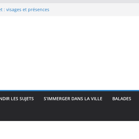
 : visages et présences
rec : visages, corps et
que
e Renoir : visages, corps et
pressionnisme
uses, travailleuses et visages
 intimité, modernité et
DIR LES SUJETS
S’IMMERGER DANS LA VILLE
BALADES