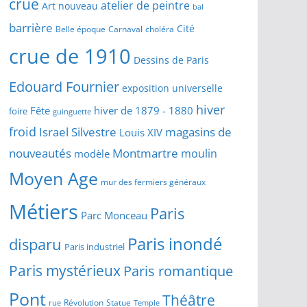
crue
atelier de peintre
Art nouveau
bal
barrière
Cité
Belle époque
Carnaval
choléra
crue de 1910
Dessins de Paris
Edouard Fournier
exposition universelle
hiver
Fête
hiver de 1879 - 1880
foire
guinguette
froid
Israel Silvestre
magasins de
Louis XIV
Montmartre
nouveautés
moulin
modèle
Moyen Age
mur des fermiers généraux
Métiers
Paris
Parc Monceau
Paris inondé
disparu
Paris industriel
Paris mystérieux
Paris romantique
Pont
Théâtre
Révolution
Statue
Temple
rue