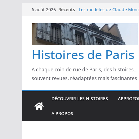
Passer
Récents :
Les modèles de Claude Monet
6 août 2026
au
derrière l’impressionnisme
Les modèles de Toulouse-Laut
contenu
confidences de la Belle Épo
Les modèles de Pierre‑August
complicités au cœur de l’im
Les modèles de Degas : danse
Histoires de Paris
d’un Paris moderne
Les modèles de Manet : entre
scandale
A chaque coin de rue de Paris, des histoires…
souvent revues, réadaptées mais fascinantes
DÉCOUVRIR LES HISTOIRES
APPROFON
A PROPOS