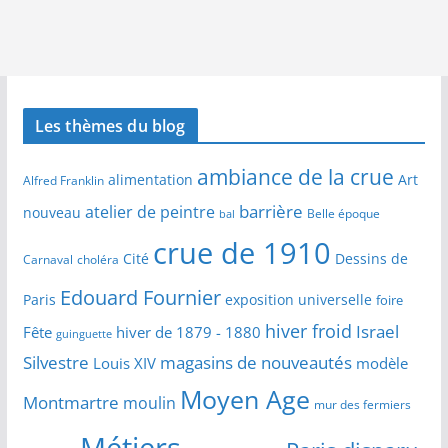
Les thèmes du blog
ambiance de la crue
alimentation
Art
Alfred Franklin
barrière
atelier de peintre
nouveau
Belle époque
bal
crue de 1910
Cité
Dessins de
Carnaval
choléra
Edouard Fournier
Paris
exposition universelle
foire
hiver froid
Israel
Fête
hiver de 1879 - 1880
guinguette
Silvestre
magasins de nouveautés
Louis XIV
modèle
Moyen Age
Montmartre
moulin
mur des fermiers