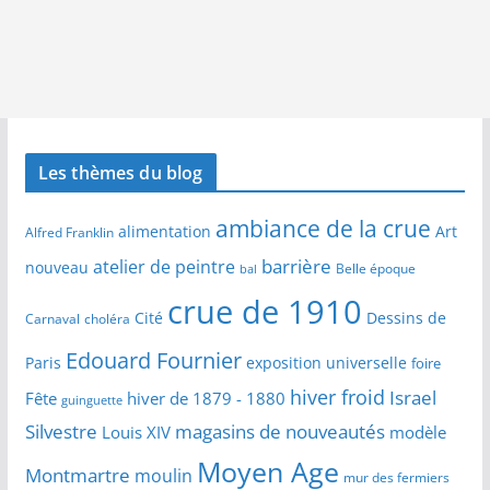
Les thèmes du blog
ambiance de la crue
alimentation
Art
Alfred Franklin
barrière
atelier de peintre
nouveau
Belle époque
bal
crue de 1910
Cité
Dessins de
Carnaval
choléra
Edouard Fournier
Paris
exposition universelle
foire
hiver froid
Israel
Fête
hiver de 1879 - 1880
guinguette
Silvestre
magasins de nouveautés
Louis XIV
modèle
Moyen Age
Montmartre
moulin
mur des fermiers