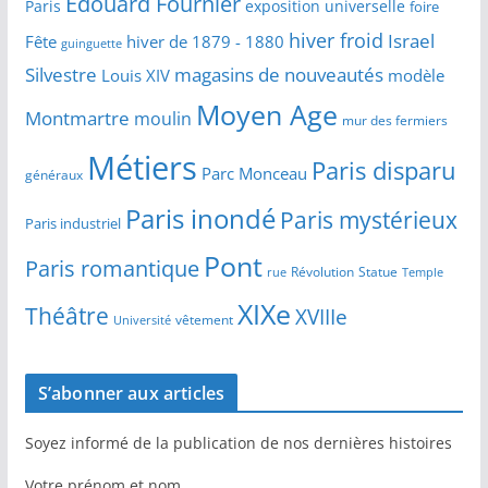
Edouard Fournier
Paris
exposition universelle
foire
hiver froid
Israel
Fête
hiver de 1879 - 1880
guinguette
Silvestre
magasins de nouveautés
Louis XIV
modèle
Moyen Age
Montmartre
moulin
mur des fermiers
Métiers
Paris disparu
Parc Monceau
généraux
Paris inondé
Paris mystérieux
Paris industriel
Pont
Paris romantique
Révolution
Statue
Temple
rue
XIXe
Théâtre
XVIIIe
vêtement
Université
S’abonner aux articles
Soyez informé de la publication de nos dernières histoires
Votre prénom et nom