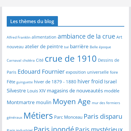
Les thèmes du blog
ambiance de la crue
alimentation
Art
Alfred Franklin
barrière
atelier de peintre
nouveau
Belle époque
bal
crue de 1910
Cité
Dessins de
Carnaval
choléra
Edouard Fournier
Paris
exposition universelle
foire
hiver froid
Israel
Fête
hiver de 1879 - 1880
guinguette
Silvestre
magasins de nouveautés
Louis XIV
modèle
Moyen Age
Montmartre
moulin
mur des fermiers
Métiers
Paris disparu
Parc Monceau
généraux
Paris inondé
Paris mystérieux
Paris industriel