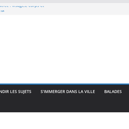
rec : visages, corps et
que
e Renoir : visages, corps et
pressionnisme
uses, travailleuses et visages
 intimité, modernité et
 : visages et présences
DIR LES SUJETS
S’IMMERGER DANS LA VILLE
BALADES