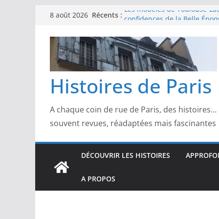
Passer
Récents :
Les modèles de Toulouse-Laut
8 août 2026
au
confidences de la Belle Épo
Les modèles de Pierre‑August
contenu
complicités au cœur de l’im
Les modèles de Degas : danse
d’un Paris moderne
Les modèles de Manet : entre
Histoires de Paris
scandale
Les modèles de Claude Monet
derrière l’impressionnisme
A chaque coin de rue de Paris, des histoires…
souvent revues, réadaptées mais fascinantes
DÉCOUVRIR LES HISTOIRES
APPROFON
A PROPOS