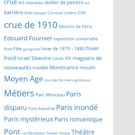
crue
atelier de peintre
Art nouveau
bal
barrière
Cité
Belle époque
Carnaval
choléra
crue de 1910
Dessins de Paris
Edouard Fournier
exposition universelle
hiver
Fête
hiver de 1879 - 1880
foire
guinguette
froid
Israel Silvestre
magasins de
Louis XIV
Montmartre
nouveautés
moulin
modèle
Moyen Age
mur des fermiers généraux
Métiers
Paris
Parc Monceau
Paris inondé
disparu
Paris industriel
Paris mystérieux
Paris romantique
Pont
Théâtre
Révolution
Statue
Temple
rue