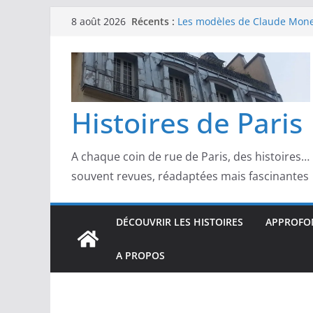
Passer
Récents :
Les modèles de Claude Monet
8 août 2026
au
derrière l’impressionnisme
Les modèles de Toulouse-Laut
contenu
confidences de la Belle Épo
Les modèles de Pierre‑August
complicités au cœur de l’im
Les modèles de Degas : danse
Histoires de Paris
d’un Paris moderne
Les modèles de Manet : entre
scandale
A chaque coin de rue de Paris, des histoires…
souvent revues, réadaptées mais fascinantes
DÉCOUVRIR LES HISTOIRES
APPROFON
A PROPOS