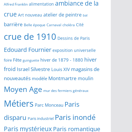
ambiance de la
alimentation
Alfred Franklin
crue
atelier de peintre
Art nouveau
bal
barrière
Cité
Belle époque
Carnaval
choléra
crue de 1910
Dessins de Paris
Edouard Fournier
exposition universelle
hiver
Fête
hiver de 1879 - 1880
foire
guinguette
froid
Israel Silvestre
magasins de
Louis XIV
Montmartre
nouveautés
moulin
modèle
Moyen Age
mur des fermiers généraux
Métiers
Paris
Parc Monceau
Paris inondé
disparu
Paris industriel
Paris mystérieux
Paris romantique