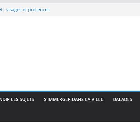
 : visages et présences
rec : visages, corps et
que
e Renoir : visages, corps et
pressionnisme
uses, travailleuses et visages
 intimité, modernité et
DIR LES SUJETS
S’IMMERGER DANS LA VILLE
BALADES