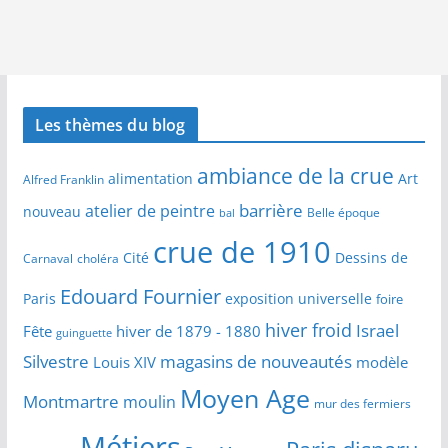
Les thèmes du blog
ambiance de la crue
alimentation
Art
Alfred Franklin
barrière
atelier de peintre
nouveau
Belle époque
bal
crue de 1910
Cité
Dessins de
Carnaval
choléra
Edouard Fournier
Paris
exposition universelle
foire
hiver froid
Israel
Fête
hiver de 1879 - 1880
guinguette
Silvestre
magasins de nouveautés
Louis XIV
modèle
Moyen Age
Montmartre
moulin
mur des fermiers
Métiers