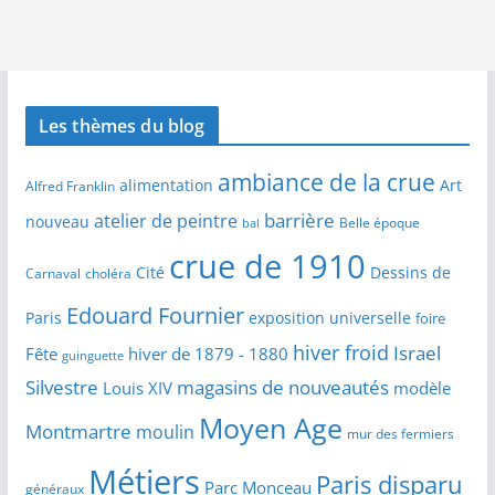
Les thèmes du blog
ambiance de la crue
alimentation
Art
Alfred Franklin
barrière
atelier de peintre
nouveau
Belle époque
bal
crue de 1910
Cité
Dessins de
Carnaval
choléra
Edouard Fournier
Paris
exposition universelle
foire
hiver froid
Israel
Fête
hiver de 1879 - 1880
guinguette
Silvestre
magasins de nouveautés
Louis XIV
modèle
Moyen Age
Montmartre
moulin
mur des fermiers
Métiers
Paris disparu
Parc Monceau
généraux