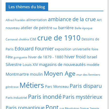
Les thèmes du blog
ambiance de la crue
alimentation
Art
Alfred Franklin
barrière
atelier de peintre
nouveau
Belle époque
bal
crue de 1910
Cité
Dessins de
Carnaval
choléra
Edouard Fournier
Paris
exposition universelle
foire
hiver froid
Israel
Fête
hiver de 1879 - 1880
guinguette
Silvestre
magasins de nouveautés
Louis XIV
modèle
Moyen Age
Montmartre
moulin
mur des fermiers
Métiers
Paris disparu
Parc Monceau
généraux
Paris inondé
Paris mystérieux
Paris industriel
Pont
Paris romantique
Révolution
Statue
Temple
rue