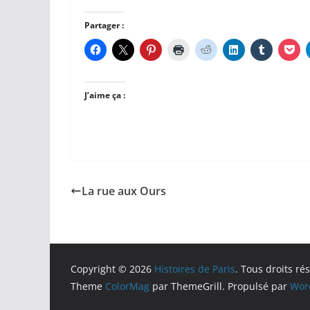
Partager :
J’aime ça :
La rue aux Ours
Copyright © 2026
Histoires de Paris
. Tous droits ré
Theme
ColorMag
par ThemeGrill. Propulsé par
Wor