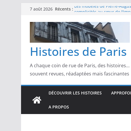
Passer
Récents :
Les modèles de Pierre‑August
7 août 2026
au
complicités au cœur de l’im
Les modèles de Degas : danse
contenu
d’un Paris moderne
Les modèles de Manet : entre
scandale
Les modèles de Claude Monet
Histoires de Paris
derrière l’impressionnisme
Les modèles de Toulouse-Laut
confidences de la Belle Épo
A chaque coin de rue de Paris, des histoires…
souvent revues, réadaptées mais fascinantes
DÉCOUVRIR LES HISTOIRES
APPROFON
A PROPOS