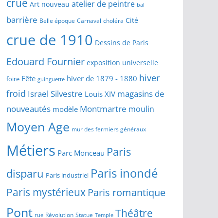
crue
atelier de peintre
Art nouveau
bal
barrière
Cité
Belle époque
Carnaval
choléra
crue de 1910
Dessins de Paris
Edouard Fournier
exposition universelle
hiver
Fête
hiver de 1879 - 1880
foire
guinguette
froid
Israel Silvestre
magasins de
Louis XIV
Montmartre
nouveautés
moulin
modèle
Moyen Age
mur des fermiers généraux
Métiers
Paris
Parc Monceau
Paris inondé
disparu
Paris industriel
Paris mystérieux
Paris romantique
Pont
Théâtre
Révolution
Statue
Temple
rue