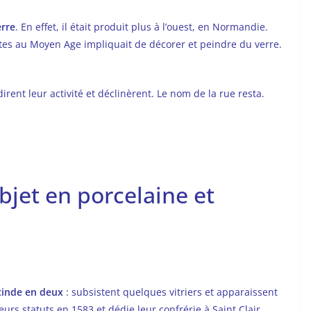
erre
. En effet, il était produit plus à l’ouest, en Normandie.
tes au Moyen Age impliquait de décorer et peindre du verre.
irent leur activité et déclinèrent. Le nom de la rue resta.
bjet en porcelaine et
scinde en deux
: subsistent quelques vitriers et apparaissent
eurs statuts en 1583 et dédie leur confrérie à Saint Clair.