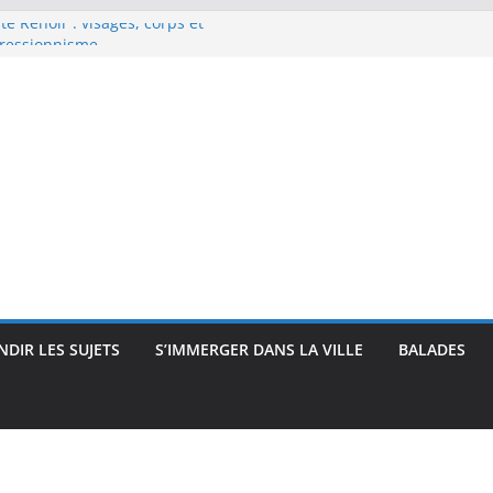
e Renoir : visages, corps et
pressionnisme
uses, travailleuses et visages
 intimité, modernité et
 : visages et présences
rec : visages, corps et
que
DIR LES SUJETS
S’IMMERGER DANS LA VILLE
BALADES