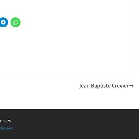
Jean Baptiste Crevier
servés.
dPress
.