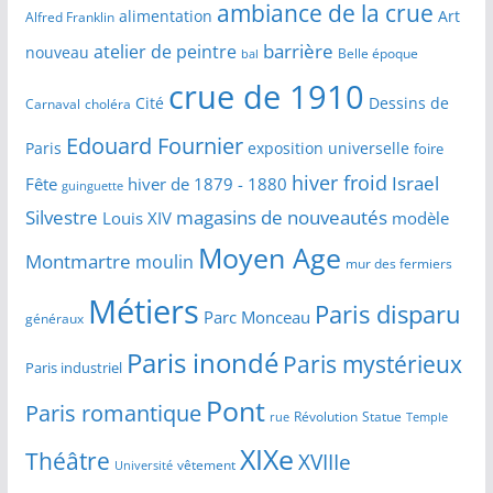
ambiance de la crue
alimentation
Art
Alfred Franklin
barrière
atelier de peintre
nouveau
Belle époque
bal
crue de 1910
Cité
Dessins de
Carnaval
choléra
Edouard Fournier
Paris
exposition universelle
foire
hiver froid
Israel
Fête
hiver de 1879 - 1880
guinguette
Silvestre
magasins de nouveautés
Louis XIV
modèle
Moyen Age
Montmartre
moulin
mur des fermiers
Métiers
Paris disparu
Parc Monceau
généraux
Paris inondé
Paris mystérieux
Paris industriel
Pont
Paris romantique
Révolution
Statue
Temple
rue
XIXe
Théâtre
XVIIIe
vêtement
Université