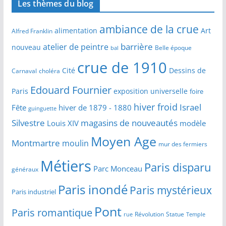
Les thèmes du blog
ambiance de la crue
alimentation
Art
Alfred Franklin
barrière
atelier de peintre
nouveau
Belle époque
bal
crue de 1910
Cité
Dessins de
Carnaval
choléra
Edouard Fournier
Paris
exposition universelle
foire
hiver froid
Israel
Fête
hiver de 1879 - 1880
guinguette
Silvestre
magasins de nouveautés
Louis XIV
modèle
Moyen Age
Montmartre
moulin
mur des fermiers
Métiers
Paris disparu
Parc Monceau
généraux
Paris inondé
Paris mystérieux
Paris industriel
Pont
Paris romantique
Révolution
Statue
Temple
rue