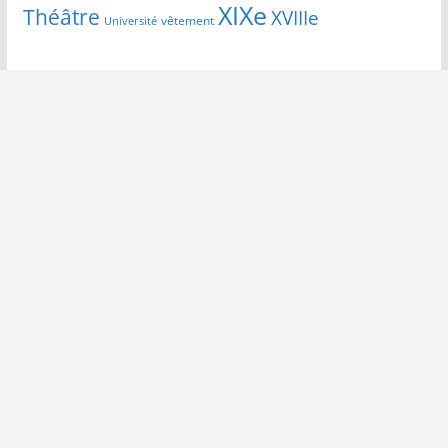
XIXe
Théâtre
XVIIIe
vêtement
Université