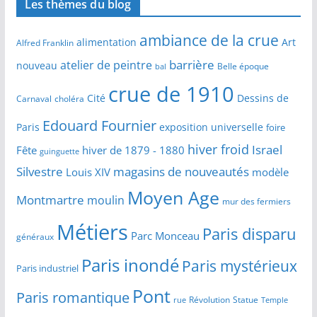
Les thèmes du blog
ambiance de la crue
alimentation
Art
Alfred Franklin
barrière
atelier de peintre
nouveau
Belle époque
bal
crue de 1910
Cité
Dessins de
Carnaval
choléra
Edouard Fournier
Paris
exposition universelle
foire
hiver froid
Israel
Fête
hiver de 1879 - 1880
guinguette
Silvestre
magasins de nouveautés
Louis XIV
modèle
Moyen Age
Montmartre
moulin
mur des fermiers
Métiers
Paris disparu
Parc Monceau
généraux
Paris inondé
Paris mystérieux
Paris industriel
Pont
Paris romantique
Révolution
Statue
Temple
rue