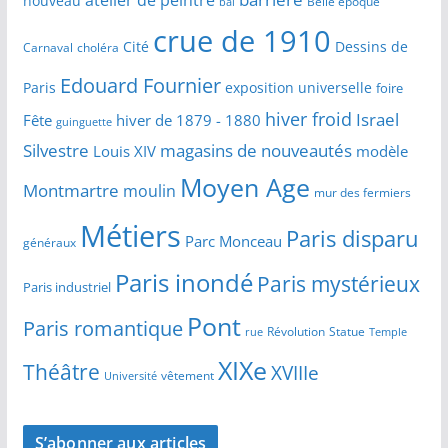
atelier de peintre
nouveau
Belle époque
bal
crue de 1910
Cité
Dessins de
Carnaval
choléra
Edouard Fournier
Paris
exposition universelle
foire
hiver froid
Israel
Fête
hiver de 1879 - 1880
guinguette
Silvestre
magasins de nouveautés
Louis XIV
modèle
Moyen Age
Montmartre
moulin
mur des fermiers
Métiers
Paris disparu
Parc Monceau
généraux
Paris inondé
Paris mystérieux
Paris industriel
Pont
Paris romantique
Révolution
Statue
Temple
rue
XIXe
Théâtre
XVIIIe
vêtement
Université
S’abonner aux articles