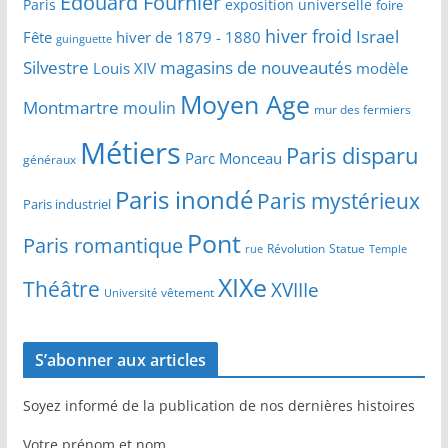
Edouard Fournier
Paris
exposition universelle
foire
hiver froid
Israel
Fête
hiver de 1879 - 1880
guinguette
Silvestre
magasins de nouveautés
Louis XIV
modèle
Moyen Age
Montmartre
moulin
mur des fermiers
Métiers
Paris disparu
Parc Monceau
généraux
Paris inondé
Paris mystérieux
Paris industriel
Pont
Paris romantique
Révolution
Statue
Temple
rue
XIXe
Théâtre
XVIIIe
vêtement
Université
S’abonner aux articles
Soyez informé de la publication de nos dernières histoires
Votre prénom et nom