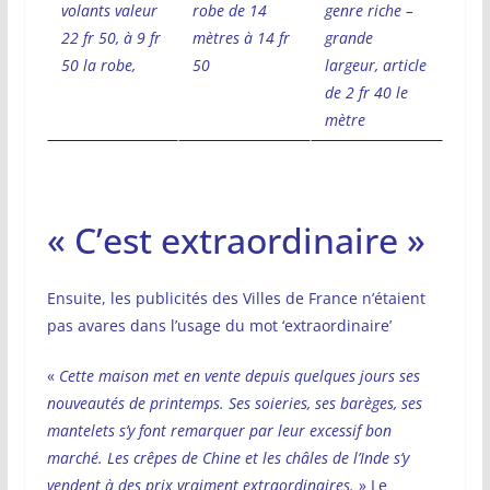
volants valeur
robe de 14
genre riche –
22 fr 50, à 9 fr
mètres à 14 fr
grande
50 la robe,
50
largeur, article
de 2 fr 40 le
mètre
« C’est extraordinaire »
Ensuite, les publicités des Villes de France n’étaient
pas avares dans l’usage du mot ‘extraordinaire’
«
Cette maison met en vente depuis quelques jours ses
nouveautés de printemps. Ses soieries, ses barèges, ses
mantelets s’y font remarquer par leur excessif bon
marché. Les crêpes de Chine et les châles de l’Inde s’y
vendent à des prix vraiment extraordinaires.
» Le