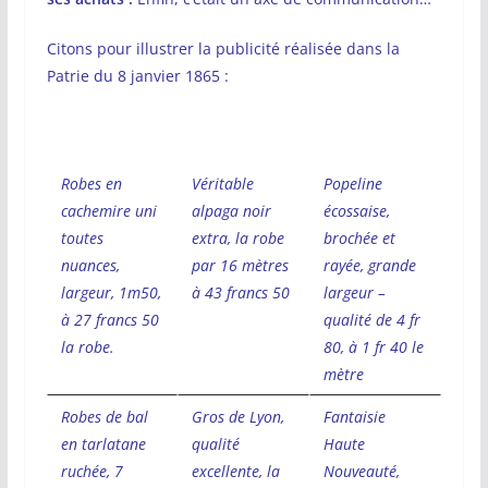
Citons pour illustrer la publicité réalisée dans la
Patrie du 8 janvier 1865 :
Robes en
Véritable
Popeline
cachemire uni
alpaga noir
écossaise,
toutes
extra, la robe
brochée et
nuances,
par 16 mètres
rayée, grande
largeur, 1m50,
à 43 francs 50
largeur –
à 27 francs 50
qualité de 4 fr
la robe.
80, à 1 fr 40 le
mètre
Robes de bal
Gros de Lyon,
Fantaisie
en tarlatane
qualité
Haute
ruchée, 7
excellente, la
Nouveauté,