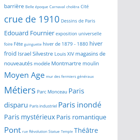
barrière
Cité
Belle époque
Carnaval
choléra
crue de 1910
Dessins de Paris
Edouard Fournier
exposition universelle
hiver
Fête
hiver de 1879 - 1880
foire
guinguette
froid
Israel Silvestre
magasins de
Louis XIV
Montmartre
nouveautés
moulin
modèle
Moyen Age
mur des fermiers généraux
Métiers
Paris
Parc Monceau
Paris inondé
disparu
Paris industriel
Paris mystérieux
Paris romantique
Pont
Théâtre
Révolution
Statue
Temple
rue