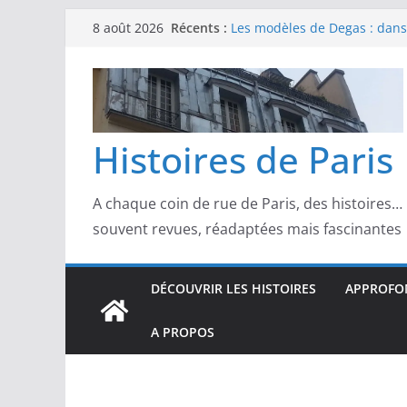
Passer
Récents :
Les modèles de Degas : danse
8 août 2026
au
d’un Paris moderne
Les modèles de Manet : entre
contenu
scandale
Les modèles de Claude Monet
derrière l’impressionnisme
Les modèles de Toulouse-Laut
Histoires de Paris
confidences de la Belle Épo
Les modèles de Pierre‑August
complicités au cœur de l’im
A chaque coin de rue de Paris, des histoires…
souvent revues, réadaptées mais fascinantes
DÉCOUVRIR LES HISTOIRES
APPROFON
A PROPOS