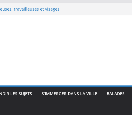
uses, travailleuses et visages
 intimité, modernité et
 : visages et présences
rec : visages, corps et
que
e Renoir : visages, corps et
pressionnisme
DIR LES SUJETS
S’IMMERGER DANS LA VILLE
BALADES