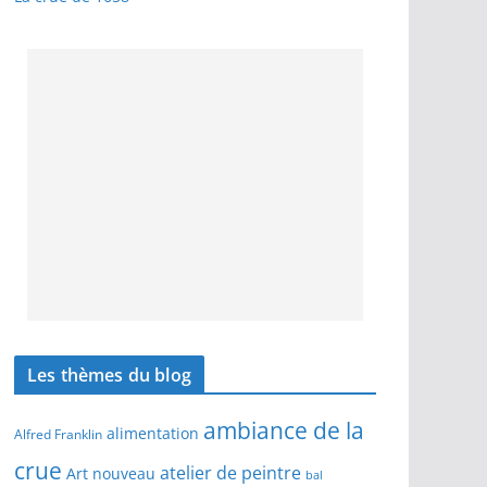
Les thèmes du blog
ambiance de la
alimentation
Alfred Franklin
crue
atelier de peintre
Art nouveau
bal